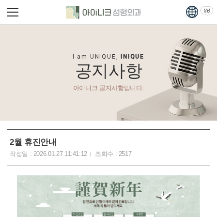
I am UNIQUE,
INIQUE
공지사항
아이니크 공지사항입니다.
2월 휴진안내
작성일 : 2026.01.27 11:41:12
조회수 : 2517