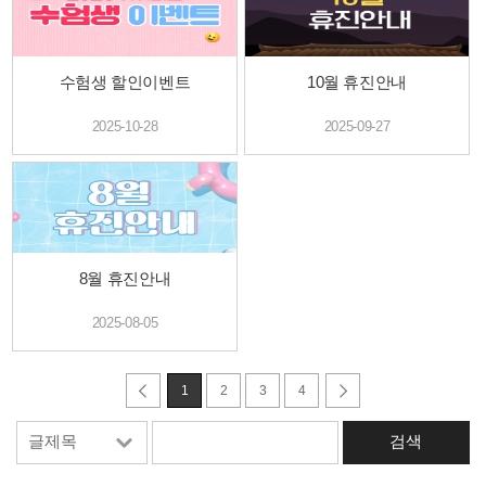
수험생 할인이벤트
10월 휴진안내
2025-10-28
2025-09-27
8월 휴진안내
2025-08-05
1
2
3
4