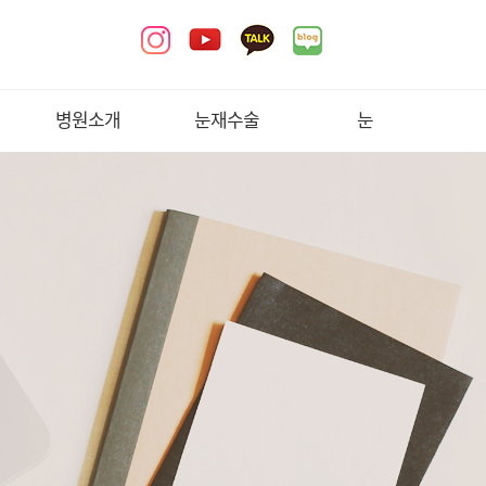
병원소개
눈재수술
눈
아이니크소개
소시지(쌍꺼풀의
앙코르눈밑센터
유형
크기)
의료진소개
중년눈성형
소시지주사
공지사항
자연스러운
3D
속눈썹들림, 흉터
쌍꺼풀이란
학술활동
(쌍꺼풀의 깊이)
쌍꺼풀
미디어
삼꺼풀(겹짐현상)
안검하수,
진료안내/
앞트임 재수술
눈매교정
오시는길
트임
병원둘러보기
브로우업