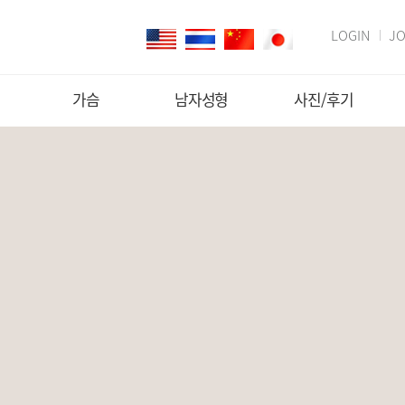
LOGIN
JO
가슴
남자성형
사진/후기
가슴확대
남자눈성형
수술후기
가슴축소
남자코성형
전후사진
처진가슴교정
남자안면윤곽
전후셀카
포
유두성형