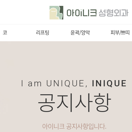
코
리프팅
윤곽/양악
피부/쁘띠
별 코성형
실리프팅
무턱교정
리프팅
코끝성형
절개리프팅
턱밑지방,
스킨부스터
심부볼지방
-CT코성형
이마거상술
쁘띠/필러
광대
I am UNIQUE,
INIQUE
콧볼성형
목거상술
자가혈줄기세
삼각절골, T절골
공지사항
코재수술
지방이식
사각턱
안면윤곽재수술
양악수술
아이니크 공지사항입니다.
돌출입수술