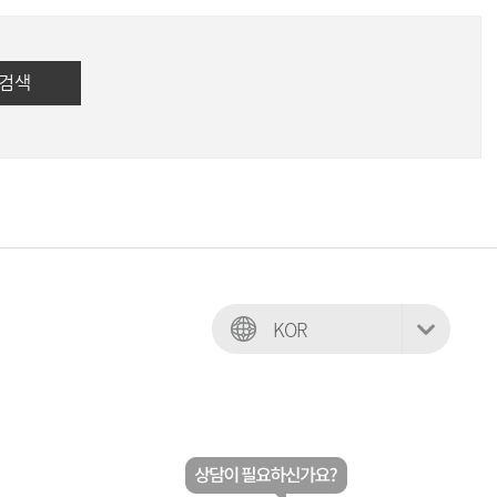
KOR
ENG
THAI
CHINA