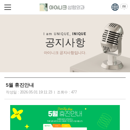
I am UNIQUE,
INIQUE
공지사항
아이니크 공지사항입니다.
5월 휴진안내
작성일 : 2026.05.01 19:11:23
조회수 : 477