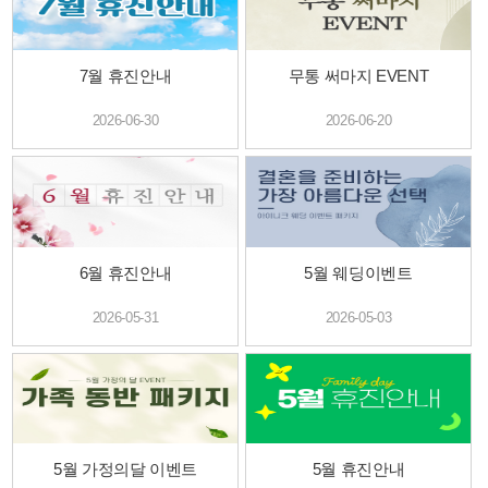
7월 휴진안내
무통 써마지 EVENT
2026-06-30
2026-06-20
6월 휴진안내
5월 웨딩이벤트
2026-05-31
2026-05-03
5월 가정의달 이벤트
5월 휴진안내