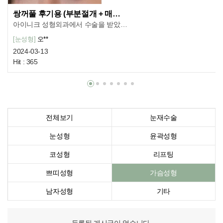
쌍꺼풀 후기용 (부분절개 + 매직트임)
아이니크 성형외과에서 수술을 받았고​수술 3개월차입니다! ​너무 자연스러워졌고 붓기가 완벽하게 빠진듯한 느낌이 들어요 ㅎㅎ ​붓기가 빠진 뒤에도 제가 원하던 라인이라 더 맘에들어요​병원 안에서 일을 하고 계시는 분들 모두 친절하셨고...
[눈성형]
오**
2024-03-13
Hit : 365
전체보기
눈재수술
눈성형
윤곽성형
코성형
리프팅
쁘띠성형
가슴성형
남자성형
기타